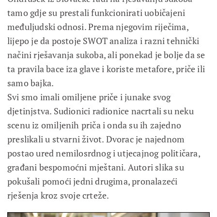
tamo gdje su prestali funkcionirati uobičajeni
međuljudski odnosi. Prema njegovim riječima,
lijepo je da postoje SWOT analiza i razni tehnički
načini rješavanja sukoba, ali ponekad je bolje da se
ta pravila bace iza glave i koriste metafore, priče ili
samo bajka.
Svi smo imali omiljene priče i junake svog
djetinjstva. Sudionici radionice nacrtali su neku
scenu iz omiljenih priča i onda su ih zajedno
preslikali u stvarni život. Dvorac je najednom
postao ured nemilosrdnog i utjecajnog političara,
građani bespomoćni mještani. Autori slika su
pokušali pomoći jedni drugima, pronalazeći
rješenja kroz svoje crteže.