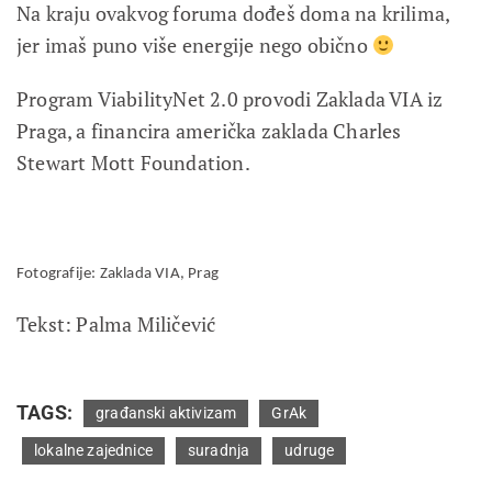
Na kraju ovakvog foruma dođeš doma na krilima,
jer imaš puno više energije nego obično
Program ViabilityNet 2.0 provodi Zaklada VIA iz
Praga, a financira američka zaklada Charles
Stewart Mott Foundation.
Fotografije: Zaklada VIA, Prag
Tekst: Palma Miličević
TAGS:
građanski aktivizam
GrAk
lokalne zajednice
suradnja
udruge