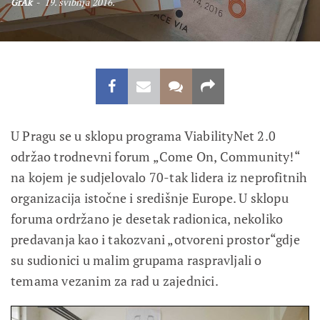
GrAk
19. svibnja 2016.
U Pragu se u sklopu programa ViabilityNet 2.0
održao trodnevni forum „Come On, Community!“
na kojem je sudjelovalo 70-tak lidera iz neprofitnih
organizacija istočne i središnje Europe. U sklopu
foruma ordržano je desetak radionica, nekoliko
predavanja kao i takozvani „otvoreni prostor“gdje
su sudionici u malim grupama raspravljali o
temama vezanim za rad u zajednici.