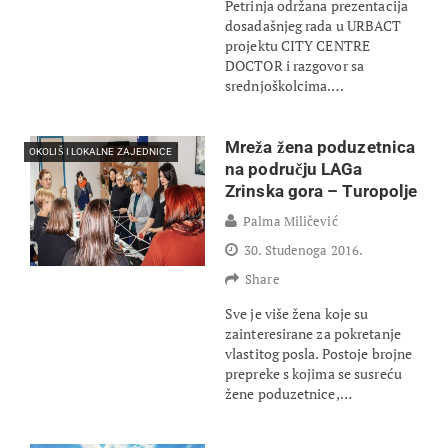
Petrinja održana prezentacija
dosadašnjeg rada u URBACT
projektu CITY CENTRE
DOCTOR i razgovor sa
srednjoškolcima….
Mreža žena poduzetnica
OKOLIŠ I LOKALNE ZAJEDNICE
na području LAGa
Zrinska gora – Turopolje
Palma Miličević
30. Studenoga 2016.
Share
Sve je više žena koje su
zainteresirane za pokretanje
vlastitog posla. Postoje brojne
prepreke s kojima se susreću
žene poduzetnice,…