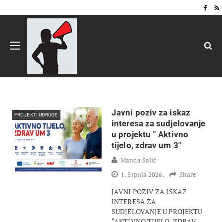
Javni poziv za iskaz
PROJEKTI UDRUGE
interesa za sudjelovanje
u projektu ” Aktivno
tijelo, zdrav um 3″
Manda Šalić
1. Srpnja 2026.
Share
JAVNI POZIV ZA ISKAZ
INTERESA ZA
SUDJELOVANJE U PROJEKTU
“AKTIVNO TIJELO, ZDRAV