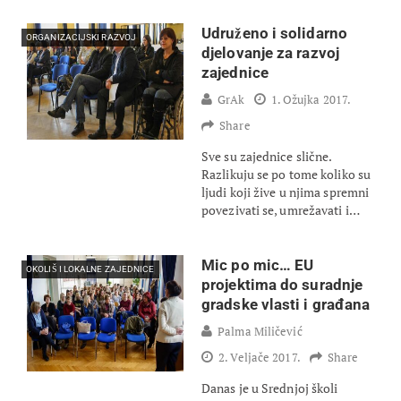
Udruženo i solidarno
ORGANIZACIJSKI RAZVOJ
djelovanje za razvoj
zajednice
GrAk
1. Ožujka 2017.
Share
Sve su zajednice slične.
Razlikuju se po tome koliko su
ljudi koji žive u njima spremni
povezivati se, umrežavati i…
Mic po mic… EU
OKOLIŠ I LOKALNE ZAJEDNICE
projektima do suradnje
gradske vlasti i građana
Palma Miličević
2. Veljače 2017.
Share
Danas je u Srednjoj školi