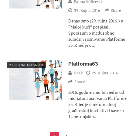
Palma Miličević
29. Rujna 2016.
Share
Danas smo (29. rujna 2016.) u
“Maloj kući” potpisali
Sporazum o međusobnoj
suradnji i osnivanju Platforme
53. Riječ je o…
Platforma53
PROJEKTNE AKTIVNOSTI
GrAk
29. Rujna 2016.
Share
2016. godine smo bili jedni od
inicijatora osnivanja Platforme
53. Riječ je o neformalnoj
građanskoj inicijativi i savezu
12 petrinjskih…