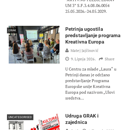
UM 3” S.F.3.4.08.06.0054
25.05.2026.-24.05.2029.
Petrinja ugostila
GRAK
predstavljanje programa
Kreativna Europa
Matej Jajčinović
9. Lipnja 2026.
Share
U Centru za mlade „Laura“ u
Petrinji danas je održano
predstavljanje Programa
Europske unije Kreativna
Europa pod nazivom „Ulovi
sredstva…
Udruga GRAK i
UNCATEGORISED
zajednica