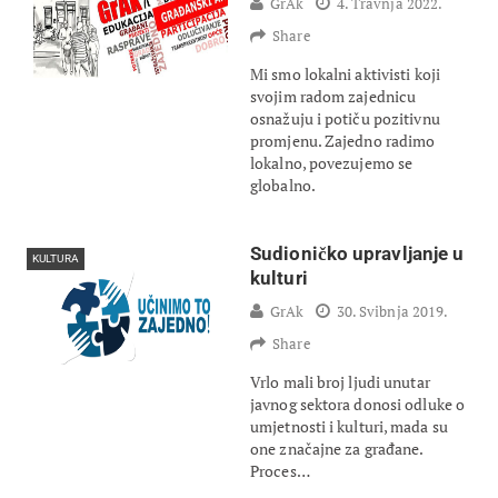
GrAk
4. Travnja 2022.
Share
Mi smo lokalni aktivisti koji
svojim radom zajednicu
osnažuju i potiču pozitivnu
promjenu. Zajedno radimo
lokalno, povezujemo se
globalno.
Sudioničko upravljanje u
KULTURA
kulturi
GrAk
30. Svibnja 2019.
Share
Vrlo mali broj ljudi unutar
javnog sektora donosi odluke o
umjetnosti i kulturi, mada su
one značajne za građane.
Proces…