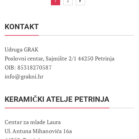
1
2
KONTAKT
Udruga GRAK
Poslovni centar, Sajmište 2/1 44250 Petrinja
OIB: 85318270587
info@grakni.hr
KERAMIČKI ATELJE PETRINJA
Centar za mlade Laura
Ul. Antuna Mihanovića 16a