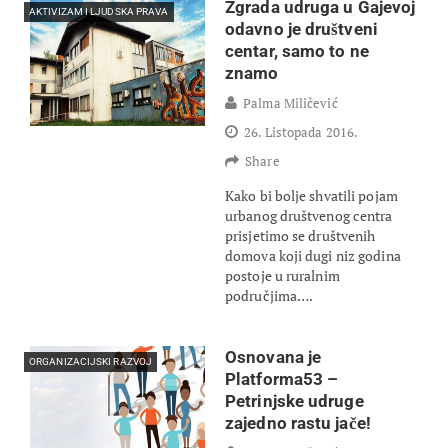
Zgrada udruga u Gajevoj
AKTIVIZAM I LJUDSKA PRAVA
odavno je društveni
centar, samo to ne
znamo
Palma Miličević
26. Listopada 2016.
Share
Kako bi bolje shvatili pojam
urbanog društvenog centra
prisjetimo se društvenih
domova koji dugi niz godina
postoje u ruralnim
područjima….
Osnovana je
ORGANIZACIJSKI RAZVOJ
Platforma53 –
Petrinjske udruge
zajedno rastu jače!