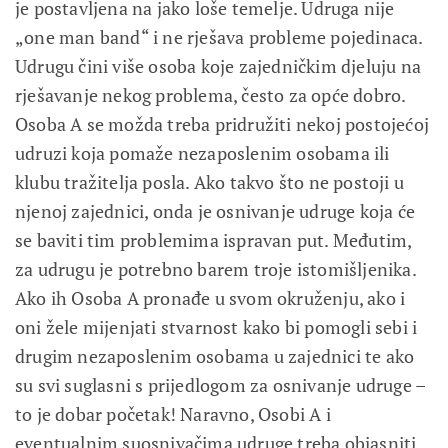
je postavljena na jako loše temelje. Udruga nije
„one man band“ i ne rješava probleme pojedinaca.
Udrugu čini više osoba koje zajedničkim djeluju na
rješavanje nekog problema, često za opće dobro.
Osoba A se možda treba pridružiti nekoj postojećoj
udruzi koja pomaže nezaposlenim osobama ili
klubu tražitelja posla. Ako takvo što ne postoji u
njenoj zajednici, onda je osnivanje udruge koja će
se baviti tim problemima ispravan put. Međutim,
za udrugu je potrebno barem troje istomišljenika.
Ako ih Osoba A pronađe u svom okruženju, ako i
oni žele mijenjati stvarnost kako bi pomogli sebi i
drugim nezaposlenim osobama u zajednici te ako
su svi suglasni s prijedlogom za osnivanje udruge –
to je dobar početak! Naravno, Osobi A i
eventualnim suosnivačima udruge treba objasniti