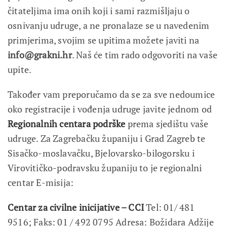
čitateljima ima onih koji i sami razmišljaju o
osnivanju udruge, a ne pronalaze se u navedenim
primjerima, svojim se upitima možete javiti na
info@grakni.hr
. Naš će tim rado odgovoriti na vaše
upite.
Također vam preporučamo da se za sve nedoumice
oko registracije i vođenja udruge javite jednom od
Regionalnih centara podrške
prema sjedištu vaše
udruge. Za Zagrebačku županiju i Grad Zagreb te
Sisačko-moslavačku, Bjelovarsko-bilogorsku i
Virovitičko-podravsku županiju to je regionalni
centar E-misija:
Centar za civilne inicijative – CCI
Tel: 01/ 481
9516; Faks: 01 / 492 0795 Adresa: Božidara Adžije