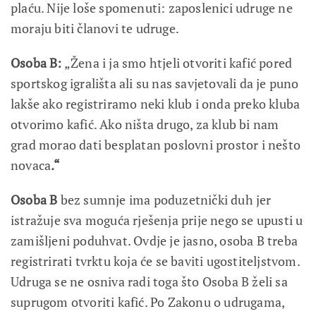
plaću. Nije loše spomenuti: zaposlenici udruge ne
moraju biti članovi te udruge.
Osoba B:
„Žena i ja smo htjeli otvoriti kafić pored
sportskog igrališta ali su nas savjetovali da je puno
lakše ako registriramo neki klub i onda preko kluba
otvorimo kafić. Ako ništa drugo, za klub bi nam
grad morao dati besplatan poslovni prostor i nešto
novaca
.“
Osoba B
bez sumnje ima poduzetnički duh jer
istražuje sva moguća rješenja prije nego se upusti u
zamišljeni poduhvat. Ovdje je jasno, osoba B treba
registrirati tvrktu koja će se baviti ugostiteljstvom.
Udruga se ne osniva radi toga što Osoba B želi sa
suprugom otvoriti kafić. Po Zakonu o udrugama,