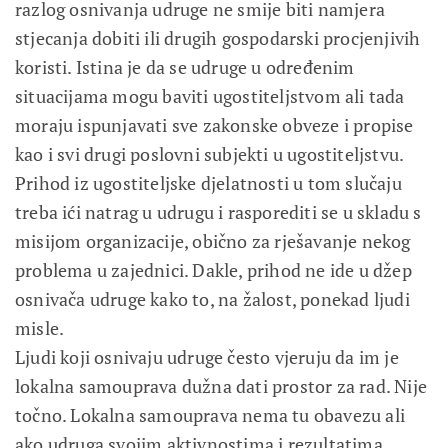
razlog osnivanja udruge ne smije biti namjera
stjecanja dobiti ili drugih gospodarski procjenjivih
koristi. Istina je da se udruge u određenim
situacijama mogu baviti ugostiteljstvom ali tada
moraju ispunjavati sve zakonske obveze i propise
kao i svi drugi poslovni subjekti u ugostiteljstvu.
Prihod iz ugostiteljske djelatnosti u tom slučaju
treba ići natrag u udrugu i rasporediti se u skladu s
misijom organizacije, obično za rješavanje nekog
problema u zajednici. Dakle, prihod ne ide u džep
osnivača udruge kako to, na žalost, ponekad ljudi
misle.
Ljudi koji osnivaju udruge često vjeruju da im je
lokalna samouprava dužna dati prostor za rad. Nije
točno. Lokalna samouprava nema tu obavezu ali
ako udruga svojim aktivnostima i rezultatima