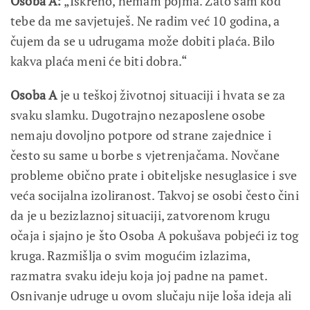
Osoba A:
„Iskreno, nemam pojma. Zato sam kod
tebe da me savjetuješ. Ne radim već 10 godina, a
čujem da se u udrugama može dobiti plaća. Bilo
kakva plaća meni će biti dobra.“
Osoba A
je u teškoj životnoj situaciji i hvata se za
svaku slamku. Dugotrajno nezaposlene osobe
nemaju dovoljno potpore od strane zajednice i
često su same u borbe s vjetrenjačama. Novčane
probleme obično prate i obiteljske nesuglasice i sve
veća socijalna izoliranost. Takvoj se osobi često čini
da je u bezizlaznoj situaciji, zatvorenom krugu
očaja i sjajno je što Osoba A pokušava pobjeći iz tog
kruga. Razmišlja o svim mogućim izlazima,
razmatra svaku ideju koja joj padne na pamet.
Osnivanje udruge u ovom slučaju nije loša ideja ali