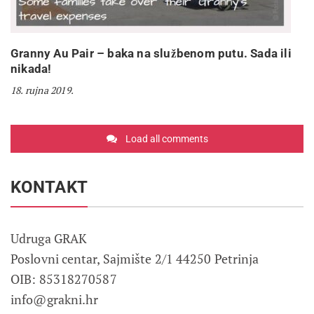
Granny Au Pair – baka na službenom putu. Sada ili
nikada!
18. rujna 2019.
Load all comments
KONTAKT
Udruga GRAK
Poslovni centar, Sajmište 2/1 44250 Petrinja
OIB: 85318270587
info@grakni.hr