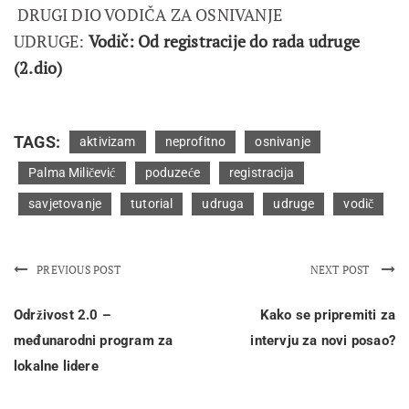
DRUGI DIO VODIČA ZA OSNIVANJE
UDRUGE:
Vodič: Od registracije do rada udruge
(2.dio)
TAGS:
aktivizam
neprofitno
osnivanje
Palma Miličević
poduzeće
registracija
savjetovanje
tutorial
udruga
udruge
vodič
PREVIOUS POST
NEXT POST
Održivost 2.0 –
Kako se pripremiti za
međunarodni program za
intervju za novi posao?
lokalne lidere