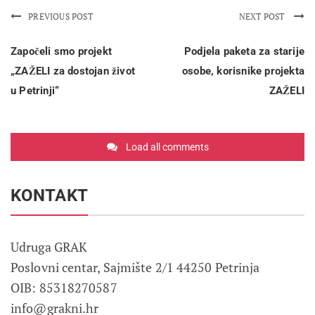
PREVIOUS POST
NEXT POST
Započeli smo projekt
Podjela paketa za starije
„ZAŽELI za dostojan život
osobe, korisnike projekta
u Petrinji“
ZAŽELI
Load all comments
KONTAKT
Udruga GRAK
Poslovni centar, Sajmište 2/1 44250 Petrinja
OIB: 85318270587
info@grakni.hr