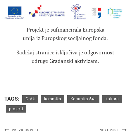
Projekt je sufinancirala Europska
unija iz Europskog socijalnog fonda.
Sadržaj stranice isključiva je odgovornost
udruge
Građanski aktivizam
.
TAGS:
GrAk
keramika
Keramika 54+
kultura
projekti
PREVIOUS POST
NEXT POST