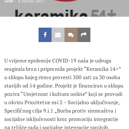
GrAk
8. travnja 2021.
U vrijeme epidemije COVID-19 naša je udruga
reagirala brzo i pripremila projekt “Keramika 54+”
u sklopu kojeg ćemo provesti 300 sati za 30 osoba
starijih od 54 godine. Projekt je financiran u sklopu
poziva “Umjetnost i kultura online” koji se provodi
u okviru Prioritetne osi 2 – Socijalno uključivanje,
Specifičnog cilja 9.i.1 „Borba protiv siromaštva i
socijalne isključenosti kroz promociju integracije
na tržište rada i socijalne integracije ranjivih