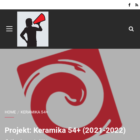
HOME
KERAMIKA 54+
Projekt: Keramika 54+ (2021-2022)