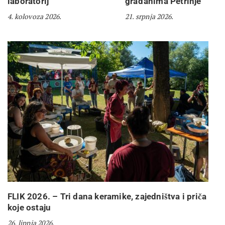
laboratorij
građanima Petrinje
4. kolovoza 2026.
21. srpnja 2026.
FLIK 2026. – Tri dana keramike, zajedništva i priča
koje ostaju
26. lipnja 2026.